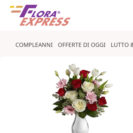
Bouquet di fiori misti e roselline
COMPLEANNI
OFFERTE DI OGGI
LUTTO 
Categorie
Form del checkout