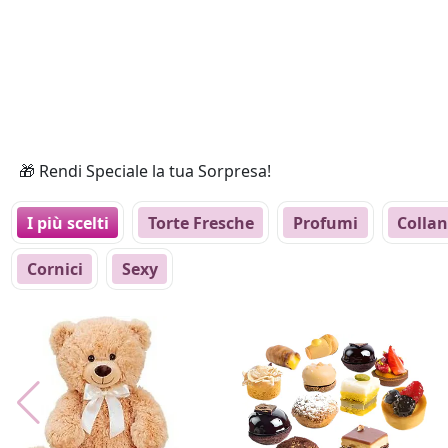
🎁 Rendi Speciale la tua Sorpresa!
I più scelti
Torte Fresche
Profumi
Colla
Cornici
Sexy