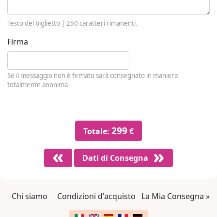
Testo del biglietto |
250
caratteri rimanenti.
Firma
Se il messaggio non è firmato sarà consegnato in maniera
totalmente anonima
299
Totale:
€
Dati di Consegna
Chi siamo
Condizioni d'acquisto
La Mia Consegna »
Link a piè di pagina