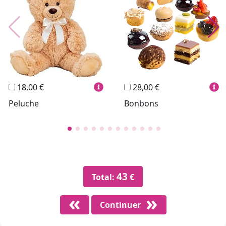
Bijoux Lussoni®
Trudi
THUN®
Personnalisés
Vins
Hello Spank
Cadres
Sexy
18,00 €
28,00 €
Peluche
Bonbons
43
Total:
€
Continuer