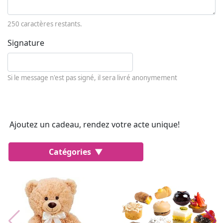
250
caractères restants.
Signature
Si le message n'est pas signé, il sera livré anonymement
Ajoutez un cadeau, rendez votre acte unique!
Catégories
Populaire
Gâteaux
Parfums
Bijoux Lussoni®
Trudi
THUN®