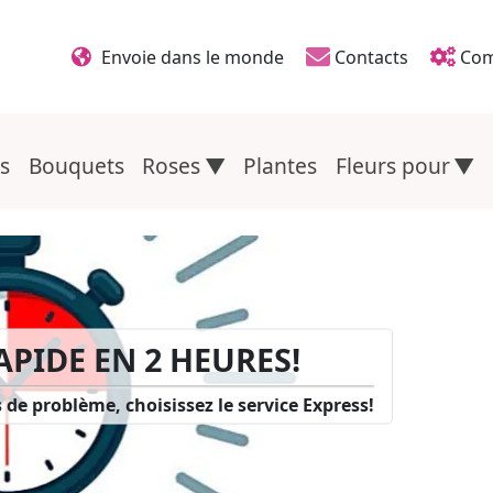
Envoie dans le monde
Contacts
Com
Liens d'en-tête
s
Bouquets
Roses
Plantes
Fleurs pour
APIDE EN 2 HEURES!
RY 14 VALENTINE'S DAY
 de problème, choisissez le service Express!
e! Check Out Offers
Bannières supérie