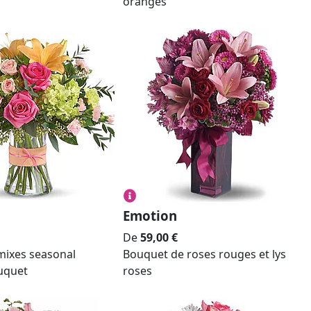
oranges
Emotion
De
59,00
€
mixes seasonal
Bouquet de roses rouges et lys
uquet
roses