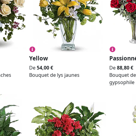
Yellow
Passion
De
54,00
€
De
88,80
€
nches
Bouquet de lys jaunes
Bouquet de
gypsophile