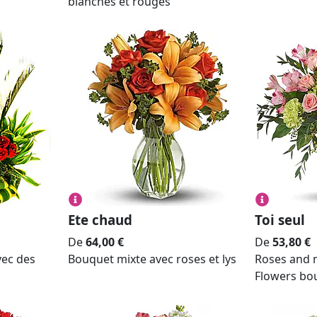
blanches et rouges
Ete chaud
Toi seul
De
64,00
€
De
53,80
€
vec des
Bouquet mixte avec roses et lys
Roses and 
Flowers bo