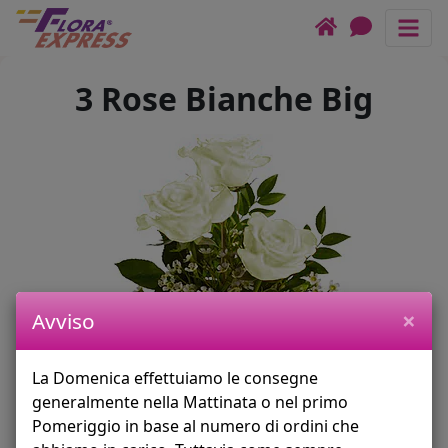
Tris di rose bianche
Assistenza Live
Link nella testata
3 Rose Bianche Big
COMPLEANNI
Form del checkout
Categorie
Come funziona
OFFERTE DI OGGI
Chiamaci
LUTTO & FUNERALE
FIORI MISTI
ROSE
PIANTE
×
Avviso
OCCASIONI
La Domenica effettuiamo le consegne
CESTI di FIORI
generalmente nella Mattinata o nel primo
TORTE + FIORI
Pomeriggio in base al numero di ordini che