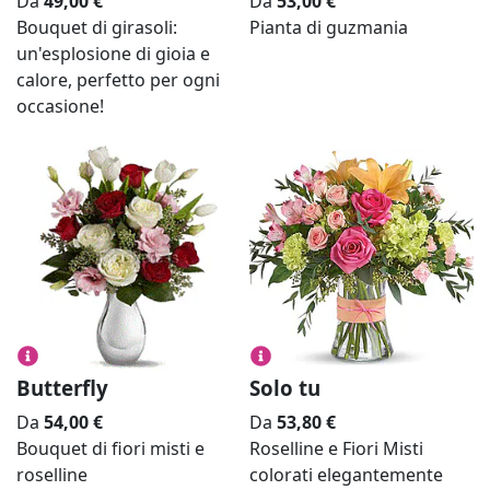
Da
49,00
€
Da
53,00
€
Bouquet di girasoli:
Pianta di guzmania
un'esplosione di gioia e
calore, perfetto per ogni
occasione!
Butterfly
Solo tu
Da
54,00
€
Da
53,80
€
Bouquet di fiori misti e
Roselline e Fiori Misti
roselline
colorati elegantemente