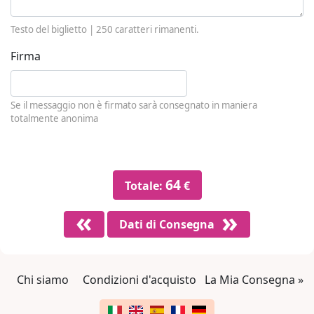
Testo del biglietto |
250
caratteri rimanenti.
Firma
Se il messaggio non è firmato sarà consegnato in maniera
totalmente anonima
64
Totale:
€
Dati di Consegna
Chi siamo
Condizioni d'acquisto
La Mia Consegna »
Link a piè di pagina