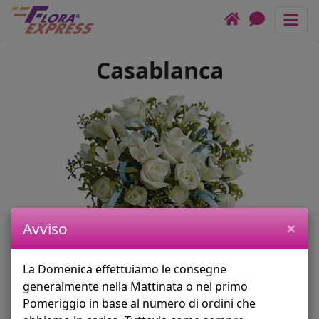
Bouquet di rose e fiori bian
Assistenza Live
Link nella testata
Casablanca
COMPLEANNI
Form del checkout
Categorie
Come funziona
OFFERTE DI OGGI
Chiamaci
LUTTO & FUNERALE
FIORI MISTI
ROSE
PIANTE
×
Avviso
OCCASIONI
La Domenica effettuiamo le consegne
CESTI di FIORI
generalmente nella Mattinata o nel primo
TORTE + FIORI
Pomeriggio in base al numero di ordini che